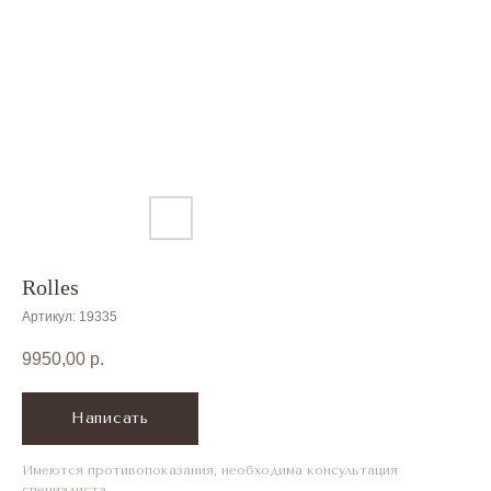
Меню мобильное боко
Rolles
Артикул:
19335
9950,00
р.
Написать
Имеются противопоказания, необходима консультация
специалиста.